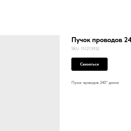
Пучок проводов 2
SKU:
151213932
Связаться
Пучок проводов 240" длина