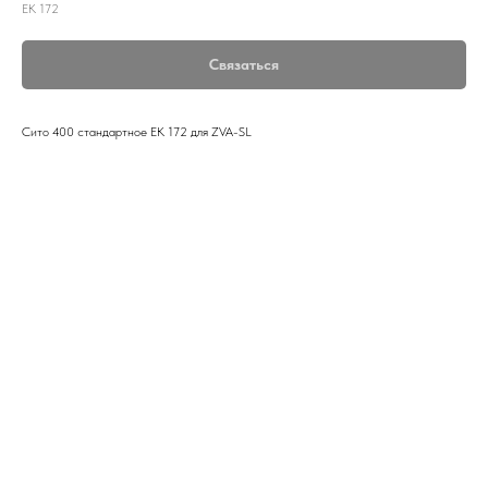
EK 172
Связаться
Сито 400 стандартное EK 172 для ZVA-SL