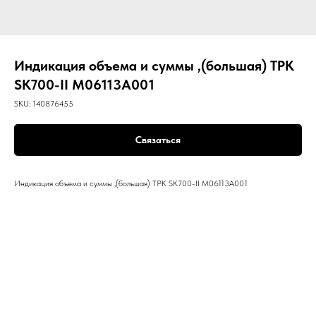
Индикация объема и суммы ,(большая) ТРК
SK700-II M06113A001
SKU:
140876455
Связаться
Индикация объема и суммы ,(большая) ТРК SK700-II M06113A001