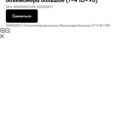
объемомера большое (T=4 ID=98)
SKU:
WM000613,00-00000091
Связаться
WM000613 Уплотнительное кольцо объемомера большое (T=4 ID=98)