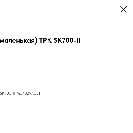
маленькая) ТРК SK700-II
К SK700-II M04329A001