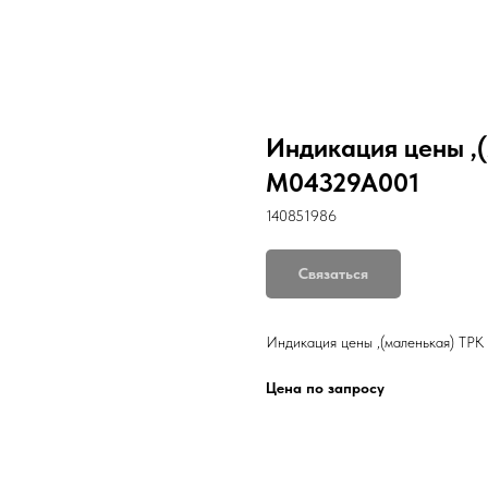
Индикация цены ,(
M04329A001
140851986
Связаться
Индикация цены ,(маленькая) ТР
Цена по запросу